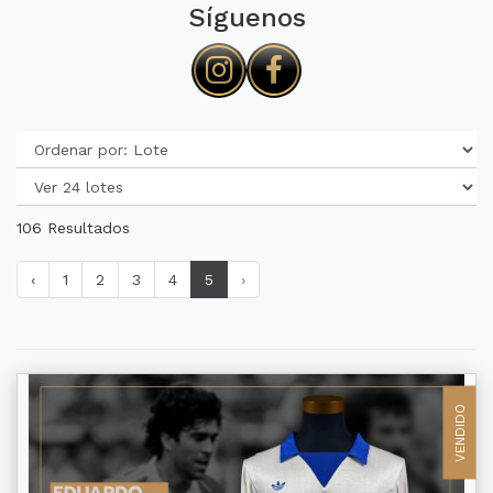
Síguenos
106 Resultados
‹
1
2
3
4
5
›
VENDIDO