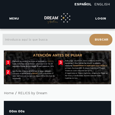
ESPAÑOL
ENGLISH
MENU
LOGIN
BUSCAR
/
Home
RELICS by Dream
00m 00s