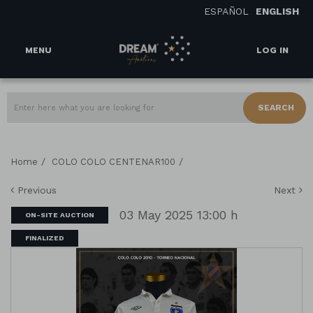
ESPAÑOL
ENGLISH
MENU
LOG IN
SEARCH
/
/
Home
COLO COLO CENTENAR100
Previous
Next
03 May 2025 13:00 h
ON-SITE AUCTION
FINALIZED