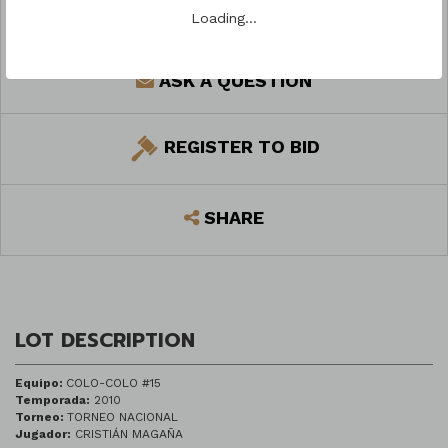
Loading…
ASK A QUESTION
REGISTER TO BID
SHARE
LOT DESCRIPTION
Equipo:
COLO-COLO #15
Temporada:
2010
Torneo:
TORNEO NACIONAL
Jugador:
CRISTIÁN MAGAÑA