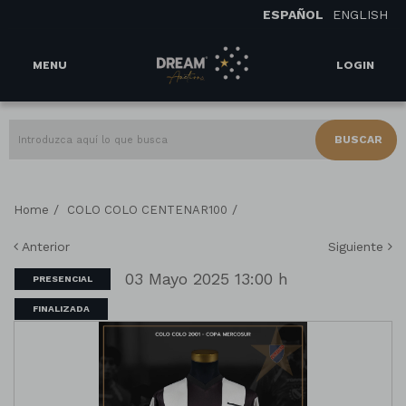
ESPAÑOL
ENGLISH
MENU
LOGIN
BUSCAR
/
/
Home
COLO COLO CENTENAR100
Anterior
Siguiente
03 Mayo 2025 13:00 h
PRESENCIAL
FINALIZADA