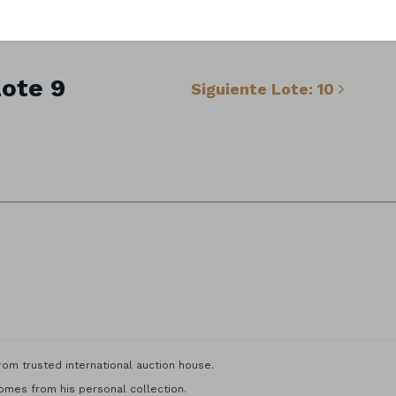
ote 9
Siguiente Lote: 10
om trusted international auction house.
mes from his personal collection.