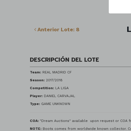
L
Anterior Lote: 8
DESCRIPCIÓN DEL LOTE
Team:
REAL MADRID CF
Season:
2017/2018
Competition:
LA LIGA
Player:
DANIEL CARVAJAL
Type:
GAME UNKNOWN
COA:
"Dream Auctions" available upon request or COA fr
NOTE:
Boots comes from worldwide known collector. Co