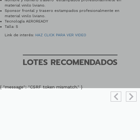
Nombre y número trasero estampados profesionalmnete en
material vinilo liviano.
Sponsor frontal y trasero estampados profesionalmente en
material vinilo liviano.
Tecnología AEROREADY
Talla: S
Link de interés:
HAZ CLICK PARA VER VIDEO
LOTES RECOMENDADOS
{ "message": "CSRF token mismatch." }