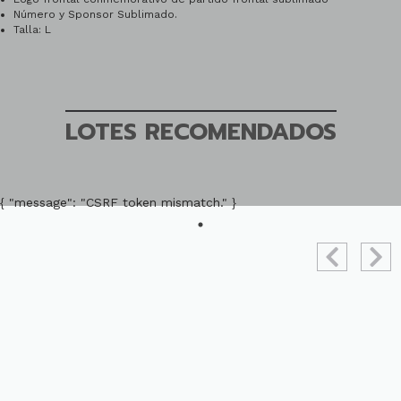
Número y Sponsor Sublimado.
Talla: L
LOTES RECOMENDADOS
{ "message": "CSRF token mismatch." }