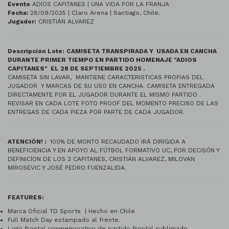
Evento
ADIOS CAPITANES | UNA VIDA POR LA FRANJA
Fecha:
28/09/2025 | Claro Arena | Santiago, Chile.
Jugador:
CRISTIÁN ALVAREZ
Descripción Lote:
CAMISETA TRANSPIRADA Y USADA EN CANCHA
DURANTE PRIMER TIEMPO EN PARTIDO HOMENAJE "ADIOS
CAPITANES" EL 28 DE SEPTIEMBRE 2025 .
CAMISETA SIN LAVAR, MANTIENE CARACTERISTICAS PROPIAS DEL
JUGADOR Y MARCAS DE SU USO EN CANCHA. CAMISETA ENTREGADA
DIRECTAMENTE POR EL JUGADOR DURANTE EL MISMO PARTIDO .
REVISAR EN CADA LOTE FOTO PROOF DEL MOMENTO PRECISO DE LAS
ENTREGAS DE CADA PIEZA POR PARTE DE CADA JUGADOR.
ATENCIÓN! :
100% DE MONTO RECAUDADO IRÁ DIRIGIDA A
BENEFICIENCIA Y EN APOYO AL FÚTBOL FORMATIVO UC, POR DECISÓN Y
DEFINICÍON DE LOS 3 CAPITANES, CRISTIÁN ALVAREZ, MILOVAN
MIROSEVIC Y JOSÉ PEDRO FUENZALIDA.
FEATURES:
Marca Oficial TD Sports | Hecho en Chile
Full Match Day estampado al frente.
Logo frontal conmemorativo de partido frontal sublimado